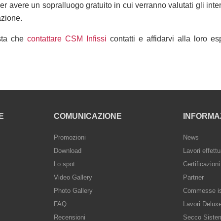
per avere un sopralluogo gratuito in cui verranno valutati gli inte
azione.
esta che
contattare CSM Infissi
contatti e affidarvi alla loro e
E
COMUNICAZIONE
INFORMA
Promozioni
News
Download
Lavori effettu
Lo spot
Certificazioni
Video Gallery
Partner
Photo Gallery
Commesse ist
FAQ
Lavori Delux
Recensioni
Secco Siste