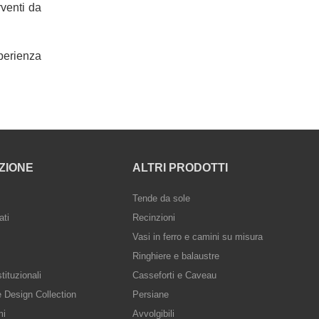
rventi da
sperienza
ZIONE
ALTRI PRODOTTI
Tende da sole
ati
Recinzioni
Vasi in ferro e camini su misura
Ringhiere e balaustre
ituzionali
Casseforti e Caveau
e Design Collection
Persiane
mi
Avvolgibili