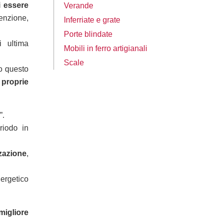
 essere
Verande
nzione,
Inferriate e grate
Porte blindate
i ultima
Mobili in ferro artigianali
Scale
do questo
 proprie
”.
riodo in
zazione
,
ergetico
migliore