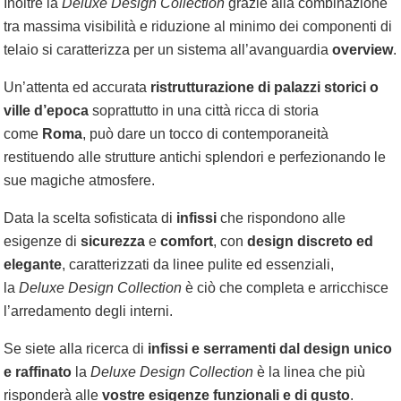
Inoltre la
Deluxe Design Collection
grazie alla combinazione
tra massima visibilità e riduzione al minimo dei componenti di
telaio si caratterizza per un sistema all’avanguardia
overview
.
Un’attenta ed accurata
ristrutturazione di palazzi storici o
ville d’epoca
soprattutto in una città ricca di storia
come
Roma
, può dare un tocco di contemporaneità
restituendo alle strutture antichi splendori e perfezionando le
sue magiche atmosfere.
Data la scelta sofisticata di
infissi
che rispondono alle
esigenze di
sicurezza
e
comfort
, con
design discreto ed
elegante
, caratterizzati da linee pulite ed essenziali,
la
Deluxe Design Collection
è ciò che completa e arricchisce
l’arredamento degli interni.
Se siete alla ricerca di
infissi e serramenti dal design unico
e raffinato
la
Deluxe Design Collection
è la linea che più
risponderà alle
vostre esigenze funzionali e di gusto
.